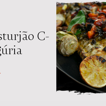
sturjão C-
gúria