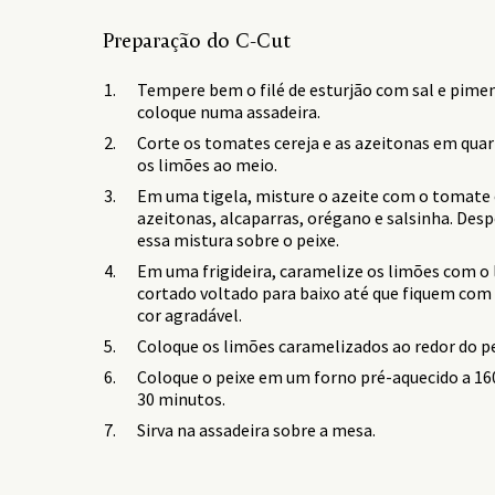
Preparação do C-Cut
Tempere bem o filé de esturjão com sal e pime
coloque numa assadeira.
Corte os tomates cereja e as azeitonas em quar
os limões ao meio.
Em uma tigela, misture o azeite com o tomate 
azeitonas, alcaparras, orégano e salsinha. Desp
essa mistura sobre o peixe.
Em uma frigideira, caramelize os limões com o
cortado voltado para baixo até que fiquem co
cor agradável.
Coloque os limões caramelizados ao redor do pe
Coloque o peixe em um forno pré-aquecido a 16
30 minutos.
Sirva na assadeira sobre a mesa.