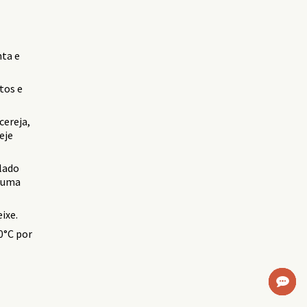
nta e
tos e
cereja,
eje
 lado
m uma
ixe.
0°C por