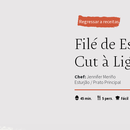
Regressar a receitas
Filé de E
Cut à Li
Chef:
Jennifer Meriño
Esturjão / Prato Principal
45 min.
5 pers.
Fácil