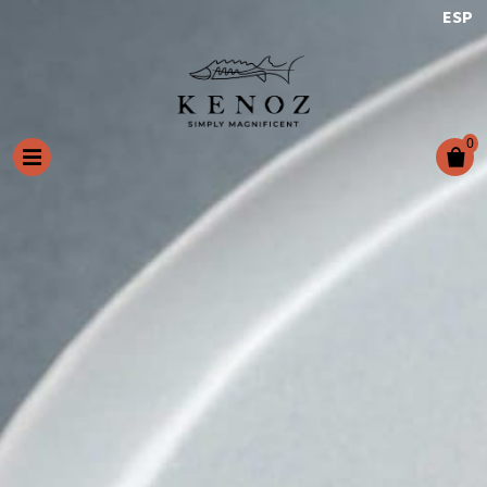
ESP
0