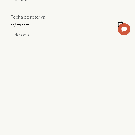
Fecha de reserva
Telefono
Correo Electronico
Número de personas
Comentarios (Opcional)
Una vez presionado "Enviar", tu solicitud será enviada a
nuestros ejecutivos para poder coordinar la degustación.