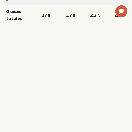
Grasas
17 g
1,7 g
2,2%
2,6%
totales
Grasas
6,7 g
0,7 g
3,5%
3,5%
saturadas
Grasas
0 mg
0 mg
0%
0%
trans
Hidratos
de
0 g
0 g
0%
0%
carbono
Azúcares
0 g
0 g
0%
0%
Azúcares
0 g
0 g
0%
0%
añadidos
Fibra
0 g
0 g
0%
0%