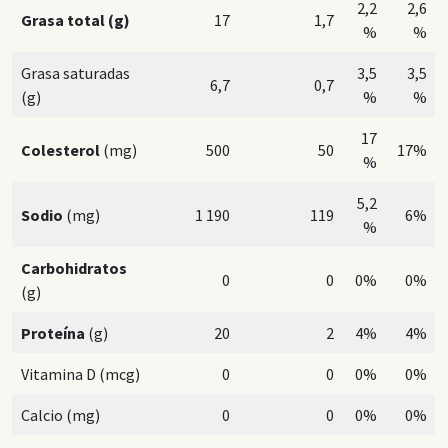
2,2
2,6
Grasa total (g)
17
1,7
%
%
Grasa saturadas
3,5
3,5
6,7
0,7
(g)
%
%
17
Colesterol
(mg)
500
50
17%
%
5,2
Sodio
(mg)
1 190
119
6%
%
Carbohidratos
0
0
0%
0%
(g)
Proteína
(g)
20
2
4%
4%
Vitamina D (mcg)
0
0
0%
0%
Calcio (mg)
0
0
0%
0%