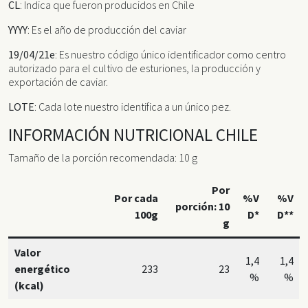
CL
: Indica que fueron producidos en Chile
YYYY
: Es el año de producción del caviar
19/04/21e
: Es nuestro código único identificador como centro
autorizado para el cultivo de esturiones, la producción y
exportación de caviar.
LOTE
: Cada lote nuestro identifica a un único pez.
INFORMACIÓN NUTRICIONAL CHILE
Tamaño de la porción recomendada: 10 g
Por
Por cada
%V
%V
porción: 10
100g
D*
D**
g
Valor
1,4
1,4
energético
233
23
%
%
(kcal)