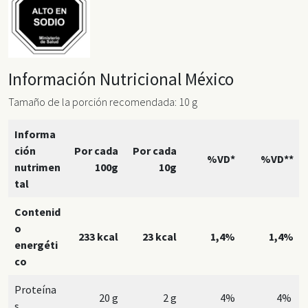
Información Nutricional México
Tamaño de la porción recomendada: 10 g
Informa
ción
Por cada
Por cada
%VD*
%VD**
nutrimen
100g
10g
tal
Contenid
o
233 kcal
23 kcal
1,4%
1,4%
energéti
co
Proteína
20 g
2 g
4%
4%
s