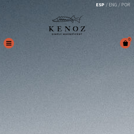
ESP
ENG
POR
0