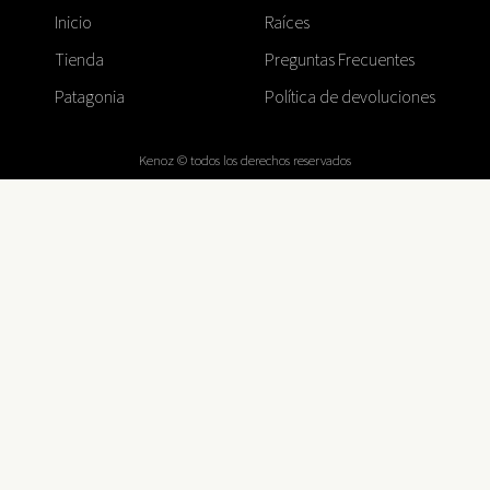
Inicio
Raíces
Tienda
Preguntas Frecuentes
Patagonia
Política de devoluciones
Kenoz © todos los derechos reservados