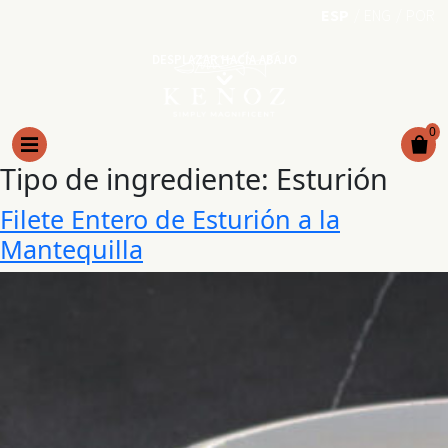
ESP
ENG
POR
DESPLAZAR HACIA ABAJO
0
Tipo de ingrediente:
Esturión
Filete Entero de Esturión a la
Mantequilla