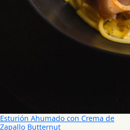
Esturión Ahumado con Crema de
Zapallo Butternut