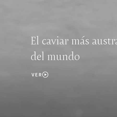
El caviar más austr
del mundo